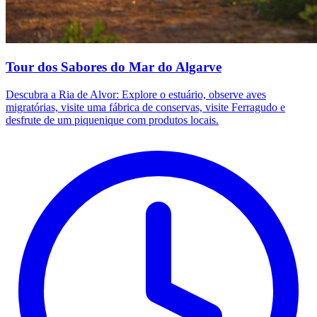
Tour dos Sabores do Mar do Algarve
Descubra a Ria de Alvor: Explore o estuário, observe aves
migratórias, visite uma fábrica de conservas, visite Ferragudo e
desfrute de um piquenique com produtos locais.