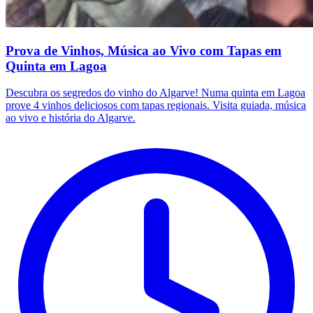
Prova de Vinhos, Música ao Vivo com Tapas em
Quinta em Lagoa
Descubra os segredos do vinho do Algarve! Numa quinta em Lagoa
prove 4 vinhos deliciosos com tapas regionais. Visita guiada, música
ao vivo e história do Algarve.