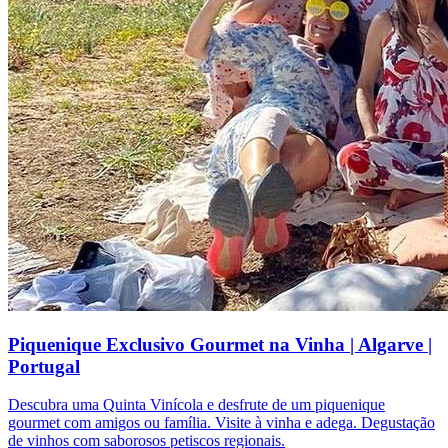
Piquenique Exclusivo Gourmet na Vinha | Algarve |
Portugal
Descubra uma Quinta Vinícola e desfrute de um piquenique
gourmet com amigos ou família. Visite à vinha e adega. Degustação
de vinhos com saborosos petiscos regionais.